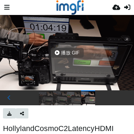
播放 GIF
HollylandCosmoC2LatencyHDMI