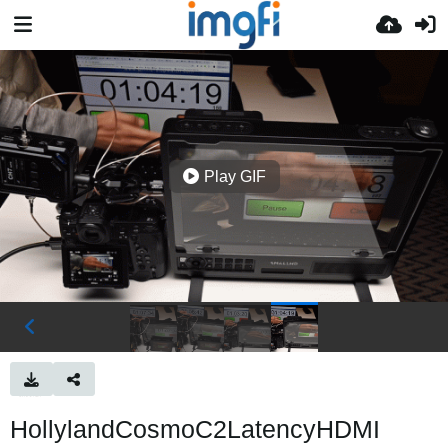
Play GIF
HollylandCosmoC2LatencyHDMI