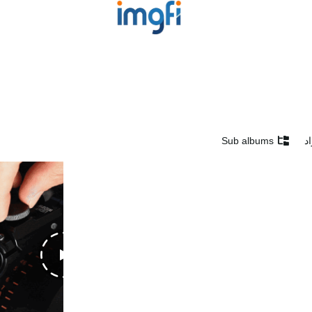
د
Sub albums