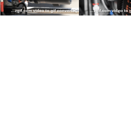
FIZLOCK2 ezgif.com video to gif converter
FIZLOCKADJUSTMENT ezgif.com video to gif converter