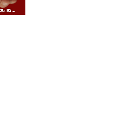
ezgif.com-video-to-gif-126af82d610c1d2cd.gif