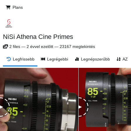
Plans
NiSi Athena Cine Primes
2
files
—
2 évvel ezelőtt
—
23167 megtekintés
Legfrissebb
Legrégebbi
Legnépszerűbb
AZ