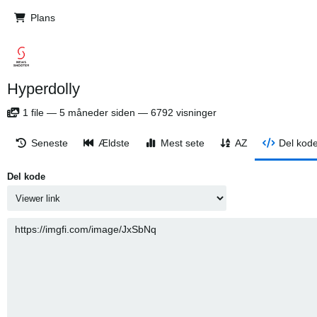
Plans
Hyperdolly
1
file
—
5 måneder siden
—
6792 visninger
Seneste
Ældste
Mest sete
AZ
Del kod
Del kode