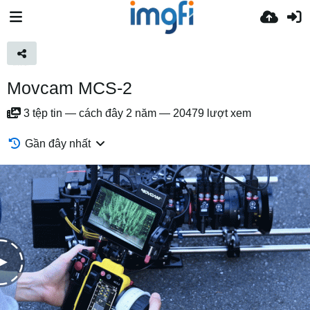
Movcam MCS-2
3
tệp tin
—
cách đây 2 năm
—
20479 lượt xem
Gần đây nhất