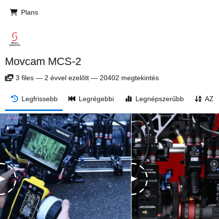
Plans
Movcam MCS-2
3
files
—
2 évvel ezelőtt
—
20402 megtekintés
Legfrissebb
Legrégebbi
Legnépszerűbb
AZ