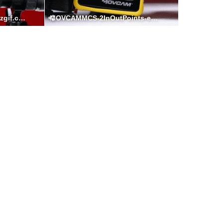
MOVCAMMCS-2Motors-ezgif.com-video-to-gif-converter.gif
MOVCAMMCS-2InOutPoints-ezgif.com-video-to-gif-converter.gif