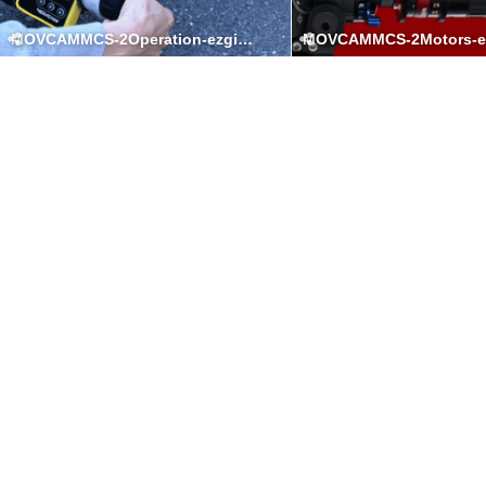
MOVCAMMCS-2Operation-ezgif.com-video-to-gif-converter.gif