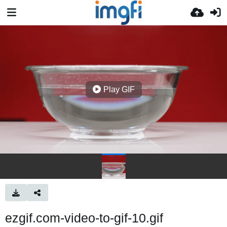
Play GIF
ezgif.com-video-to-gif-10.gif