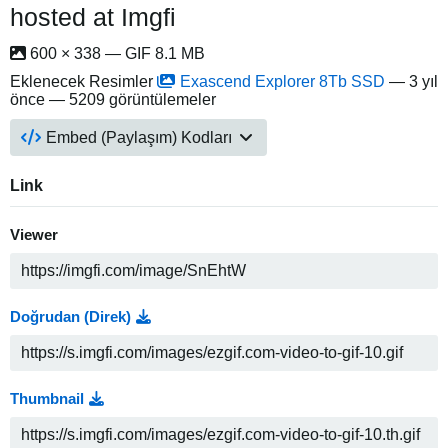
hosted at Imgfi
600 × 338 — GIF 8.1 MB
Eklenecek Resimler
Exascend Explorer 8Tb SSD
—
3 yıl
önce
— 5209 görüntülemeler
Embed (Paylaşım) Kodları
Link
Viewer
Doğrudan (Direk)
Thumbnail