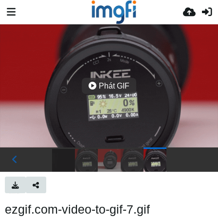
Phát GIF
ezgif.com-video-to-gif-7.gif