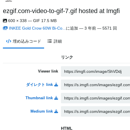
ezgif.com-video-to-gif-7.gif hosted at Imgfi
600 × 338 — GIF 17.5 MB
INKEE Gold Crow 60W Bi-Co...
に追加 —
3 年前
— 5571 回
埋め込みコード
詳細
リンク
Viewer link
ダイレクト link
Thumbnail link
Medium link
HTML