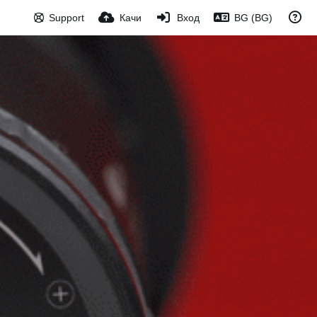
Support
Качи
Вход
BG (BG)