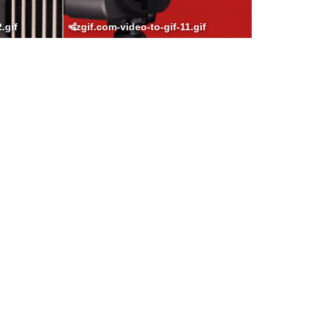
.gif
ezgif.com-video-to-gif-11.gif