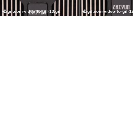
ezgif.com-video-to-gif-13.gif
ezgif.com-video-to-gif-12