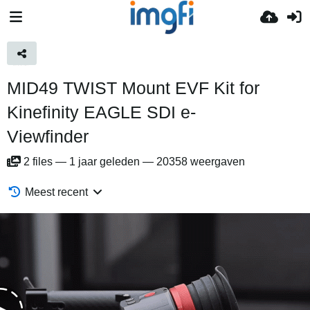
MID49 TWIST Mount EVF Kit for
Kinefinity EAGLE SDI e-
Viewfinder
2
files
—
1 jaar geleden
—
20358 weergaven
Meest recent