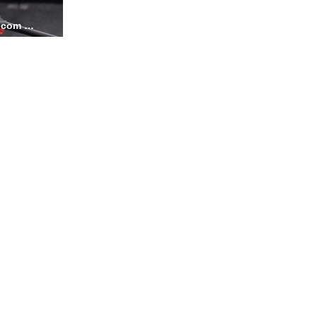
MID49Adjustability ezgif.com video to gif converter