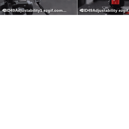
MID49Adjustability1 ezgif.com video to gif converter