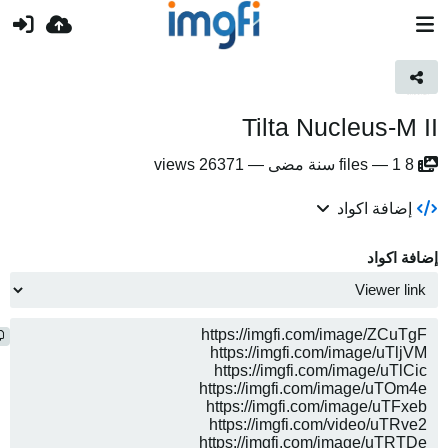
Tilta Nucleus-M II
8
1 سنة مضى
—
files
—
26371 views
إضافة اكواد
إضافة اكواد
ن