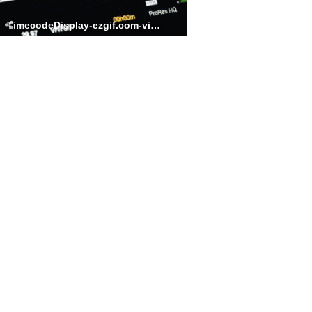
TimecodeDisplay-ezgif.com-video-to-gif-converter.gif