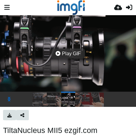
Play GIF
TiltaNucleus MII5 ezgif.com