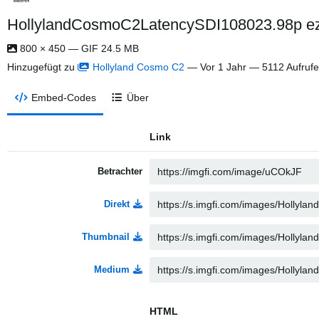
HollylandCosmoC2LatencySDI108023.98p ezgi
800 × 450 — GIF 24.5 MB
Hinzugefügt zu
Hollyland Cosmo C2
—
Vor 1 Jahr
— 5112 Aufrufe
Embed-Codes
Über
Link
Betrachter
Direkt
Thumbnail
Medium
HTML