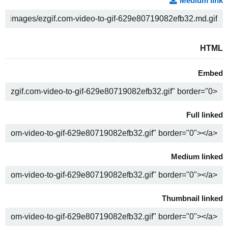
Medium link
ن
HTML
Embed
ن
Full linked
ن
Medium linked
ن
Thumbnail linked
ن