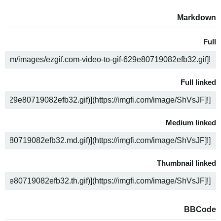
Markdown
Full
ن
Full linked
ن
Medium linked
ن
Thumbnail linked
ن
BBCode