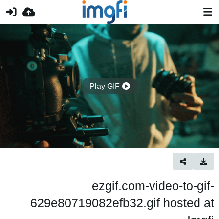
Play GIF
ezgif.com-video-to-gif-
629e80719082efb32.gif hosted at