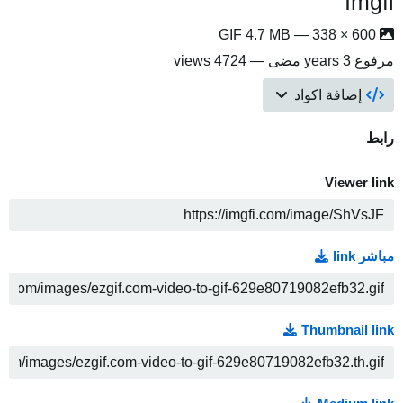
Imgfi
600 × 338 — GIF 4.7 MB
مرفوع
3 years مضى
— 4724 views
إضافة اكواد
رابط
Viewer link
ن
مباشر link
ن
Thumbnail link
ن