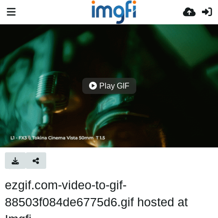
Play GIF
ezgif.com-video-to-gif-
88503f084de6775d6.gif hosted at