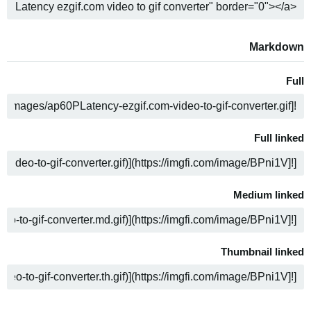
ה
Markdown
Full
ה
Full linked
ה
Medium linked
ה
Thumbnail linked
ה