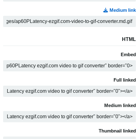
Medium link
ה
HTML
Embed
ה
Full linked
ה
Medium linked
ה
Thumbnail linked