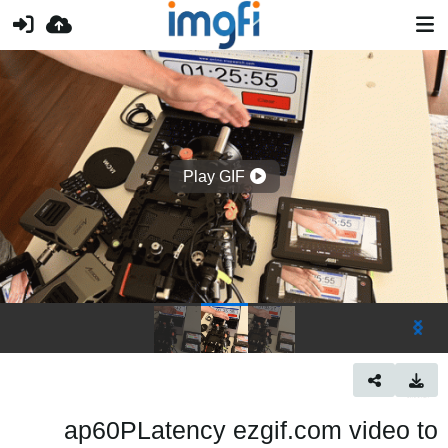
Play GIF
ap60PLatency ezgif.com video to