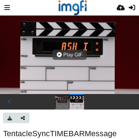
Play GIF
TentacleSyncTIMEBARMessage