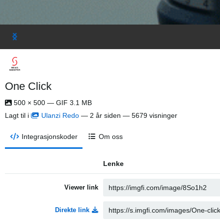
One Click
500 × 500 — GIF 3.1 MB
Lagt til i
Ulanzi Redo
—
2 år siden
— 5679 visninger
Integrasjonskoder
Om oss
Lenke
Viewer link
Direkte link