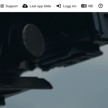
Support
Last opp bilde
Logg inn
NB