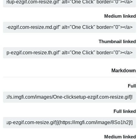
ה
Medium linked
ה
Thumbnail linked
ה
Markdown
Full
ה
Full linked
ה
Medium linked