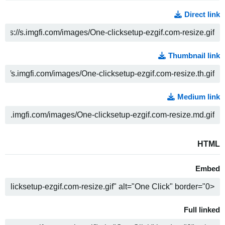
Direct link
ה
Thumbnail link
ה
Medium link
ה
HTML
Embed
ה
Full linked