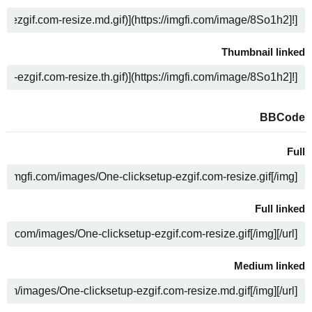
ה
Thumbnail linked
ה
BBCode
Full
ה
Full linked
ה
Medium linked
ה