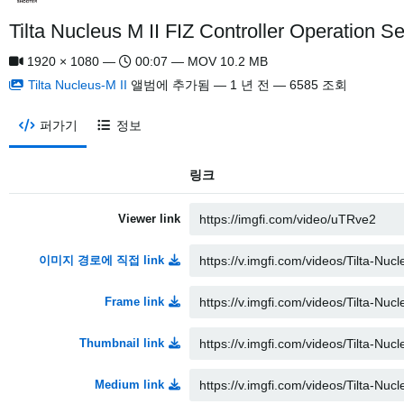
Tilta Nucleus M II FIZ Controller Operation S
1920 × 1080 —
00:07 — MOV 10.2 MB
Tilta Nucleus-M II
앨범에 추가됨 —
1 년 전
— 6585 조회
퍼가기
정보
링크
Viewer link
이미지 경로에 직접 link
Frame link
Thumbnail link
Medium link