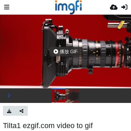
播放 GIF
Tilta1 ezgif.com video to gif