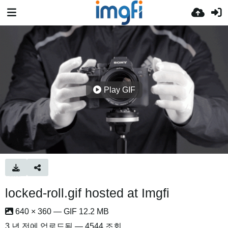
Play GIF
locked-roll.gif hosted at Imgfi
640 × 360 — GIF 12.2 MB
3 년 전
에 업로드됨 — 4544 조회