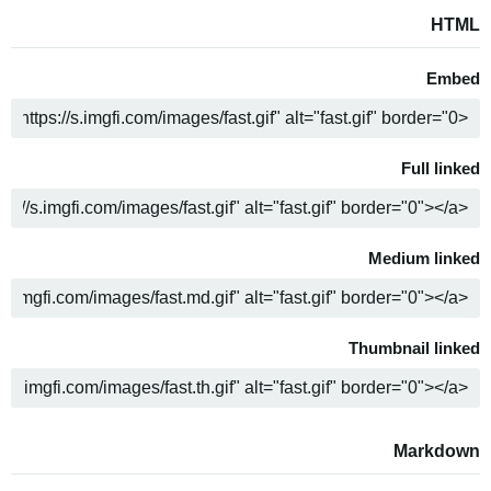
HTML
Embed
ה
Full linked
ה
Medium linked
ה
Thumbnail linked
ה
Markdown