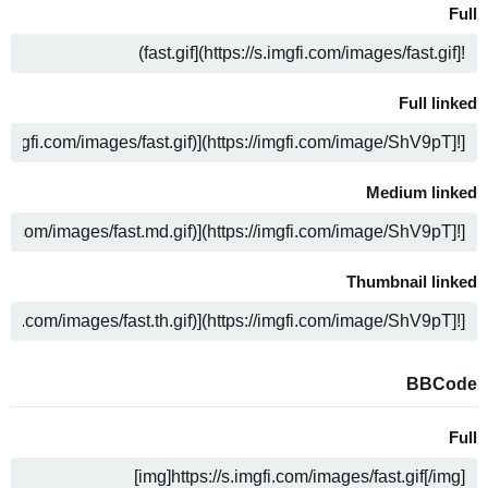
Full
ה
Full linked
ה
Medium linked
ה
Thumbnail linked
ה
BBCode
Full
ה