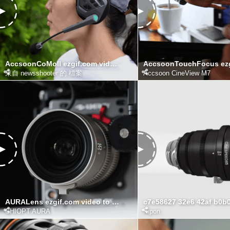
AccsoonCoMoII ezgif.com video to gif converter
來自 newsshooter 的 檔案
Accsoon CineView M7
AURALens ezgif.com video to gif converter (1)
CHIOPT AURA
Kipon