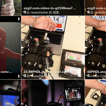
ezgif.com-video-to-gif108eaa751243e91f.gif
來自 newsshooter 的 檔案
來自 newssho
15 ezgif.com video to gif converter
23.98PHDLatency ezgif.com video to gif converter
來自 newsshooter 的 檔案
Accsoon Cin