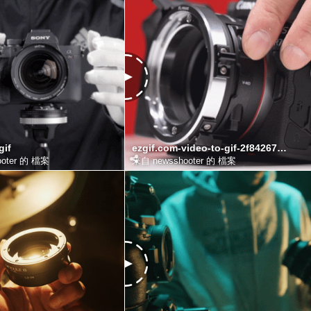
gif
ezgif.com-video-to-gif-2f84267ad103bf54d.gif
oter 的 檔案
來自 newsshooter 的 檔案