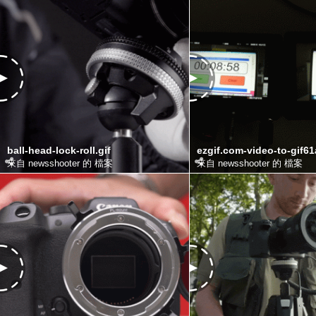
ball-head-lock-roll.gif
來自 newsshooter 的 檔案
來自 newsshooter 的 檔案