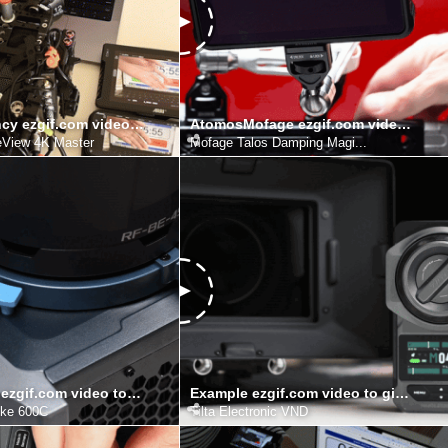
ap60PLatency ezgif.com video to gif converter
AtomosMofage ezgif.com video to gif converter
eView 4K Master
Mofage Talos Damping Magi...
Evoke600C ezgif.com video to gif converter
Example ezgif.com video to gif converter
ke 600C
Tilta Electronic VND