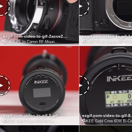
ezgif.com-video-to-gif-2acce20dcc9bc093e.gif
MEIKE PL to Canon RF-Moun...
MEIKE PL to Canon RF-Moun
ezgif.com-video-to-gif-5.gif
ezgif.com-video-to-gif-8.
INKEE Gold Crow 60W Bi-Co...
INKEE Gold Crow 60W Bi-Co.