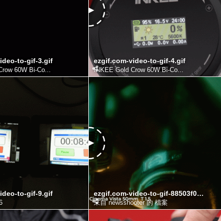
ideo-to-gif-3.gif
ezgif.com-video-to-gif-4.gif
row 60W Bi-Co...
INKEE Gold Crow 60W Bi-Co...
ideo-to-gif-9.gif
ezgif.com-video-to-gif-88503f084de6775d6.gif
6
來自 newsshooter 的 檔案