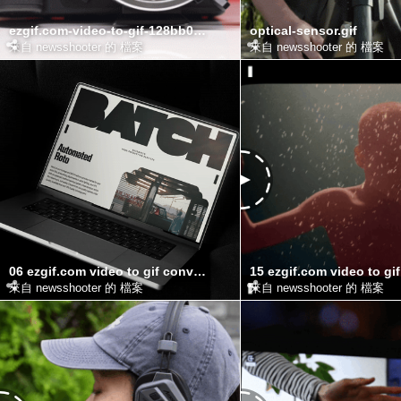
ezgif.com-video-to-gif-128bb0e4e89a0e84c.gif
optical-sensor.gif
來自 newsshooter 的 檔案
來自 newsshooter 的 檔案
06 ezgif.com video to gif converter
來自 newsshooter 的 檔案
來自 newsshooter 的 檔案