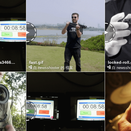
ezgif.com-video-to-gif61a34663a33923fc.gif
fast.gif
locked-roll.
來自 newsshooter 的 檔案
來自 newssho