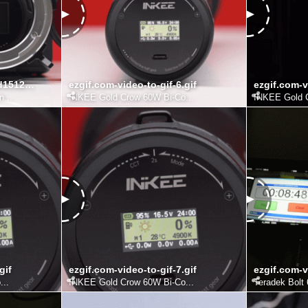
ezgif.com-video-to-gif-1d15126511ba3a55a.gif
ezgif.com-video-to-gif-6.gif
ezgif.com-v
...
INKEE Gold Crow 60W Bi-Co...
INKEE Gold C
gif
ezgif.com-video-to-gif-7.gif
ezgif.com-v
..
INKEE Gold Crow 60W Bi-Co...
Teradek Bolt 