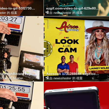
ezgif.com-video-to-gif-53f2730812033fd16.gif
ezgif.com-video-to-gif-629e80719082efb32.gif
oter 的 檔案
來自 newsshooter 的 檔案
60PHDLatencyHighBitrate ezgif.com video to gif converter
Accsoon 1731288644 ezgif.com video to gif converter
eView 4K Master
來自 newsshooter 的 檔案