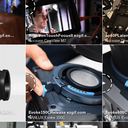
AccsoonTouchFocus ezgif.com video to gif converter
AccsoonTouchFocusII ezgif.com video to gif converter
Accsoon CineView M7
Accsoon Cin
c7e58627 32e6 42af b0b0 6dc7d7723eec ezgif.com video to gif converter
Evoke150CRelease ezgif.com video to gif converter
NANLUX Evoke 150C
NANLUX Evo