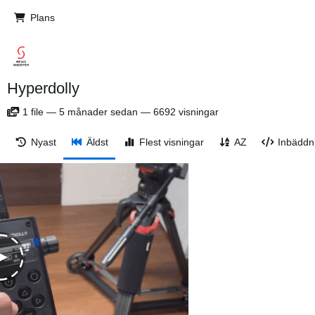
Plans
Hyperdolly
1
file
—
5 månader sedan
—
6692 visningar
Nyast
Äldst
Flest visningar
AZ
Inbäddn