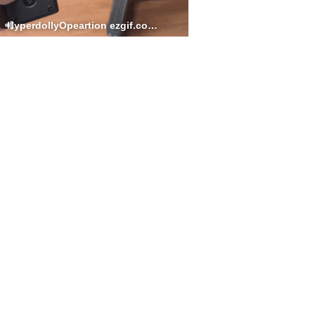
HyperdollyOpeartion ezgif.com video to gif converter