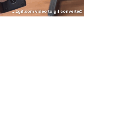
HyperdollyOpeartion ezgif.com video to gif converter