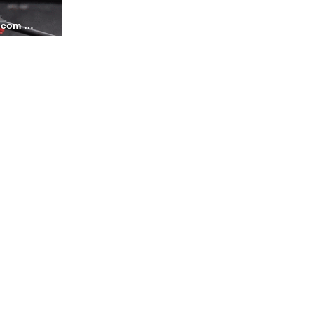
MID49Adjustability ezgif.com video to gif converter