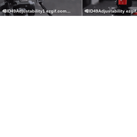
MID49Adjustability1 ezgif.com video to gif converter