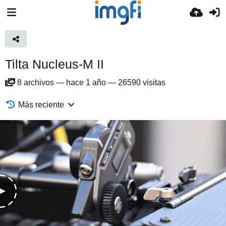
Tilta Nucleus-M II
8
archivos
—
hace 1 año
—
26590 visitas
Más reciente