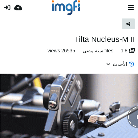
Tilta Nucleus-M II
8
1 سنة مضى
—
files
—
26535 views
الأحدث