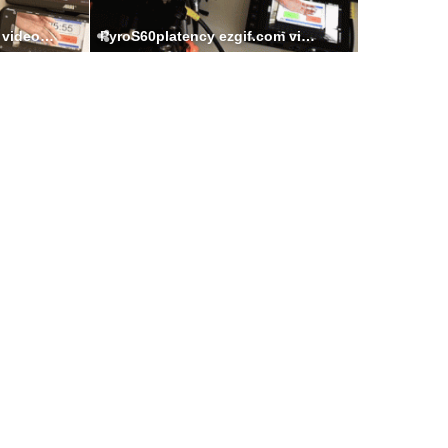
ap60PLatency ezgif.com video to gif converter
PyroS60platency ezgif.com video to gif converter