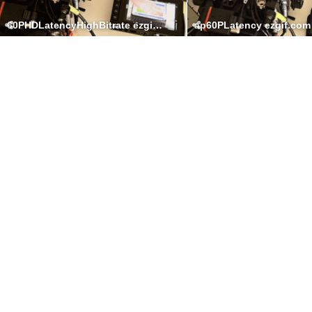
60PHDLatencyHighBitrate ezgif.com video to gif converter